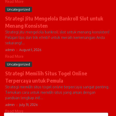
Read More
Uncategorized
Strategi Jitu Mengelola Bankroll Slot untuk
Menang Konsisten
Strategi jitu mengelola bankroll slot untuk menang konsisten!
Pelajari tips dan trik efektif untuk meraih kemenangan Anda
sekarang!...
admin
August 1, 2026
Read More
Uncategorized
Strategi Memilih Situs Togel Online
Terpercaya untuk Pemula
Strategi memilih situs togel online terpercaya sangat penting.
Temukan cara untuk memilih situs yang aman dengan
panduan lengkap ini!...
admin
July 31, 2026
Read More