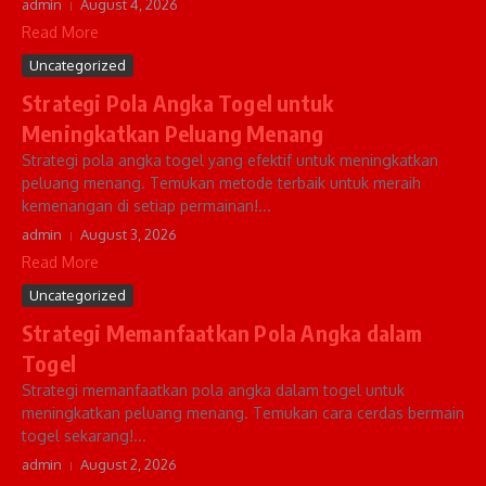
admin
August 4, 2026
Read More
Uncategorized
Strategi Pola Angka Togel untuk
Meningkatkan Peluang Menang
Strategi pola angka togel yang efektif untuk meningkatkan
peluang menang. Temukan metode terbaik untuk meraih
kemenangan di setiap permainan!...
admin
August 3, 2026
Read More
Uncategorized
Strategi Memanfaatkan Pola Angka dalam
Togel
Strategi memanfaatkan pola angka dalam togel untuk
meningkatkan peluang menang. Temukan cara cerdas bermain
togel sekarang!...
admin
August 2, 2026