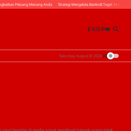
Tingkatkan Peluang Menang Anda
Strategi Mengelola Bankroll Togel: Maksimal
Saturday, August 8, 2026
asi yang beredar di media sosial membuat banyak orang tidak