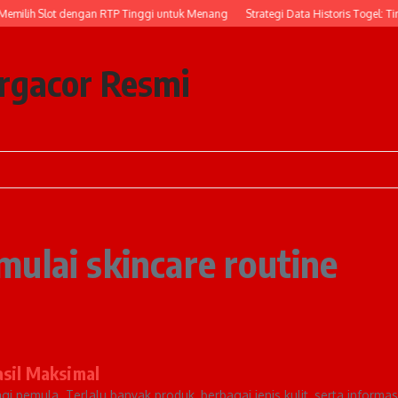
Memilih Slot dengan RTP Tinggi untuk Menang
Strategi Data Historis Togel: 
rgacor Resmi
ulai skincare routine
asil Maksimal
i pemula. Terlalu banyak produk, berbagai jenis kulit, serta inform