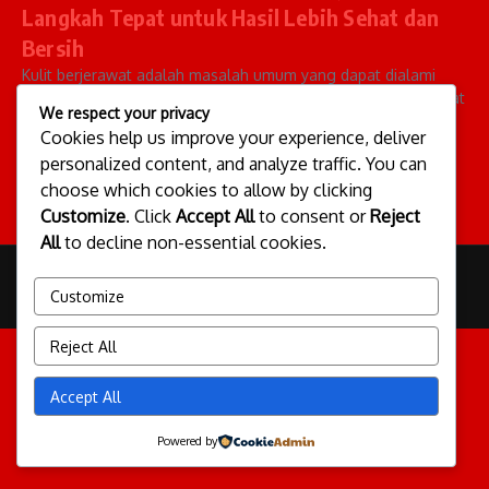
Langkah Tepat untuk Hasil Lebih Sehat dan
Bersih
Kulit berjerawat adalah masalah umum yang dapat dialami
siapa saja, baik remaja maupun dewasa. Jerawat muncul akibat
We respect your privacy
berbagai faktor seperti produksi minyak berlebih, pori-pori
Cookies help us improve your experience, deliver
tersumbat, hormon, stre...
personalized content, and analyze traffic. You can
admin
November 17, 2025
choose which cookies to allow by clicking
Read More
Customize
. Click
Accept All
to consent or
Reject
All
to decline non-essential cookies.
Copyright © 2026 LISATOTO Slot Resmi Tergacor Resmi | Powered
Customize
by
News Magazine X
Reject All
Accept All
Powered by