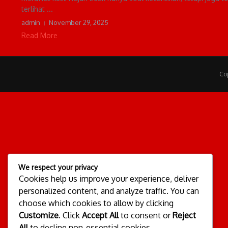
terlihat ...
admin
November 29, 2025
Read More
Co
We respect your privacy
Cookies help us improve your experience, deliver
personalized content, and analyze traffic. You can
choose which cookies to allow by clicking
Customize
. Click
Accept All
to consent or
Reject
All
to decline non-essential cookies.