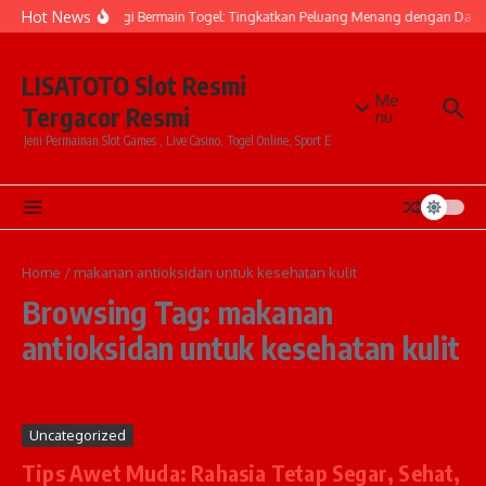
Skip to content
Hot News
Strategi Bermain Togel: Tingkatkan Peluang Menang dengan Data
LISATOTO Slot Resmi
Me
Tergacor Resmi
nu
Jeni Permainan Slot Games , Live Casino, Togel Online, Sport E
Home
/
makanan antioksidan untuk kesehatan kulit
Browsing Tag: makanan
antioksidan untuk kesehatan kulit
Uncategorized
Tips Awet Muda: Rahasia Tetap Segar, Sehat,