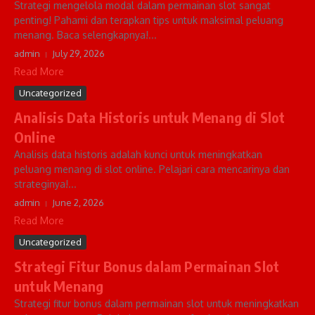
Strategi mengelola modal dalam permainan slot sangat
penting! Pahami dan terapkan tips untuk maksimal peluang
menang. Baca selengkapnya!...
admin
July 29, 2026
Read More
Uncategorized
Analisis Data Historis untuk Menang di Slot
Online
Analisis data historis adalah kunci untuk meningkatkan
peluang menang di slot online. Pelajari cara mencarinya dan
strateginya!...
admin
June 2, 2026
Read More
Uncategorized
Strategi Fitur Bonus dalam Permainan Slot
untuk Menang
Strategi fitur bonus dalam permainan slot untuk meningkatkan