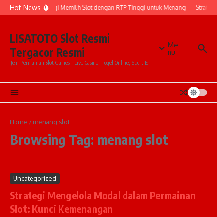
Skip to content
Hot News
Strategi Memilih Slot dengan RTP Tinggi untuk Menang
Strateg
LISATOTO Slot Resmi
Me
Tergacor Resmi
nu
Jeni Permainan Slot Games , Live Casino, Togel Online, Sport E
Home
/
menang slot
Browsing Tag: menang slot
Uncategorized
Strategi Mengelola Modal dalam Permainan
Slot: Kunci Kemenangan