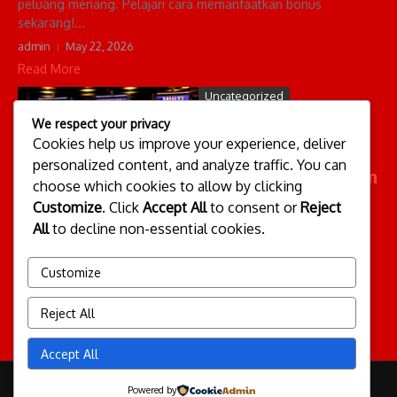
peluang menang. Pelajari cara memanfaatkan bonus
sekarang!...
admin
May 22, 2026
Read More
Uncategorized
Strategi Jitu
We respect your privacy
Cookies help us improve your experience, deliver
Mengoptimalkan
personalized content, and analyze traffic. You can
Bonus dalam Togel dan
choose which cookies to allow by clicking
Slot
Customize
. Click
Accept All
to consent or
Reject
Strategi jitu mengoptimalkan
All
to decline non-essential cookies.
bonus dalam togel dan slot
online, tingkatkan peluang
Customize
menang Anda sekarang!...
admin
May 9, 2026
Reject All
Read More
Accept All
Copyright © 2026 LISATOTO Slot Resmi Tergacor Resmi | Powered
Powered by