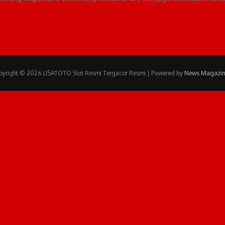
pyright © 2026 LISATOTO Slot Resmi Tergacor Resmi | Powered by
News Magazin