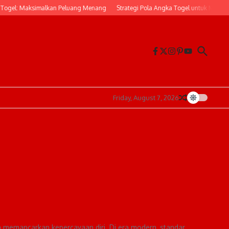
l Togel: Maksimalkan Peluang Menang
Strategi Pola Angka Togel untuk Menin
Friday, August 7, 2026
a memancarkan kepercayaan diri. Di era modern, standar