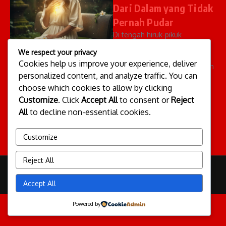
Dari Dalam yang Tidak
Pernah Pudar
Di tengah hiruk-pikuk
kehidupan modern, banyak
We respect your privacy
orang berlomba-lomba
Cookies help us improve your experience, deliver
mengejar kecantikan fisik. Tren
personalized content, and analyze traffic. You can
makeup, skincare terbaru,
choose which cookies to allow by clicking
hingga perawatan estetika
sering kali menjadi fokus
Customize
. Click
Accept All
to consent or
Reject
utama. Namun, ada satu...
All
to decline non-essential cookies.
admin
November 21, 2025
Read More
Customize
Reject All
Copyright © 2026 LISATOTO Slot Resmi Tergacor Resmi | Powered
by
News Magazine X
Accept All
Powered by