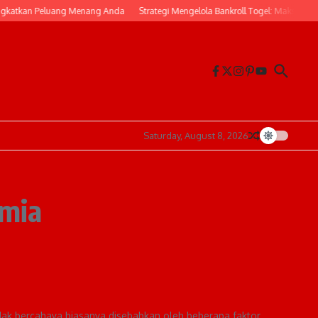
Tingkatkan Peluang Menang Anda
Strategi Mengelola Bankroll Togel: Maksimal
Saturday, August 8, 2026
imia
idak bercahaya biasanya disebabkan oleh beberapa faktor