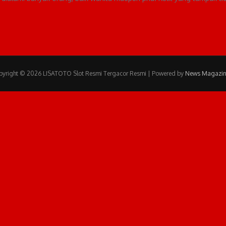
pyright © 2026 LISATOTO Slot Resmi Tergacor Resmi | Powered by
News Magazin