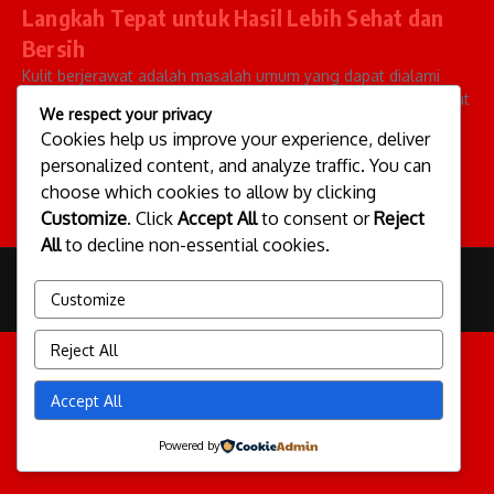
Langkah Tepat untuk Hasil Lebih Sehat dan
Bersih
Kulit berjerawat adalah masalah umum yang dapat dialami
siapa saja, baik remaja maupun dewasa. Jerawat muncul akibat
We respect your privacy
berbagai faktor seperti produksi minyak berlebih, pori-pori
Cookies help us improve your experience, deliver
tersumbat, hormon, stre...
personalized content, and analyze traffic. You can
admin
November 17, 2025
choose which cookies to allow by clicking
Read More
Customize
. Click
Accept All
to consent or
Reject
All
to decline non-essential cookies.
Copyright © 2026 LISATOTO Slot Resmi Tergacor Resmi | Powered
Customize
by
News Magazine X
Reject All
Accept All
Powered by