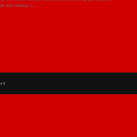
h dan lembut, t...
e X