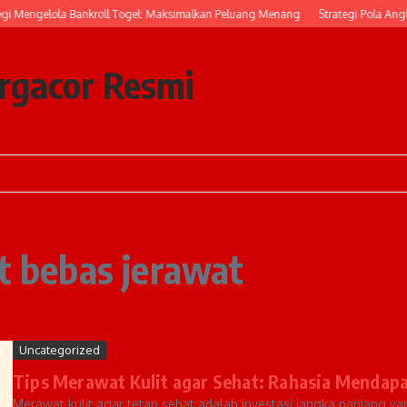
gi Mengelola Bankroll Togel: Maksimalkan Peluang Menang
Strategi Pola Ang
rgacor Resmi
it bebas jerawat
Uncategorized
Tips Merawat Kulit agar Sehat: Rahasia Mendapa
Merawat kulit agar tetap sehat adalah investasi jangka panjang 