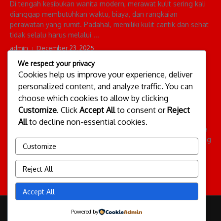
Di tengah kesibukan wanita modern, merawat kulit sering kali
dianggap membutuhkan waktu, biaya, dan rangkaian
perawatan yang rumit. Padahal, memiliki kulit cantik dan sehat
tidak selalu harus melalui ...
admin
December 23, 2025
Read More
We respect your privacy
Cookies help us improve your experience, deliver
Uncategorized
personalized content, and analyze traffic. You can
Skincare Routine Harian untuk Pemula agar
choose which cookies to allow by clicking
Hasil Maksimal
Customize
. Click
Accept All
to consent or
Reject
Memulai skincare routine harian sering kali membingungkan
All
to decline non-essential cookies.
bagi pemula. Terlalu banyak produk, berbagai jenis kulit, serta
informasi yang beredar di media sosial membuat banyak orang
Customize
tidak tahu harus m...
admin
December 8, 2025
Reject All
Read More
Accept All
Copyright © 2026 LISATOTO Slot Resmi Tergacor Resmi | Powered
Powered by
by
News Magazine X