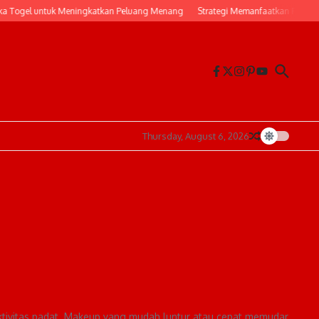
ka Togel untuk Meningkatkan Peluang Menang
Strategi Memanfaatkan Pola A
Thursday, August 6, 2026
ktivitas padat. Makeup yang mudah luntur atau cepat memudar