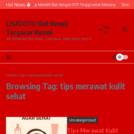
Skip to content
Hot News
Strategi Memilih Slot dengan RTP Tinggi untuk Menang
Strateg
LISATOTO Slot Resmi
Me
Tergacor Resmi
nu
Jeni Permainan Slot Games , Live Casino, Togel Online, Sport E
Home
/
tips merawat kulit sehat
Browsing Tag: tips merawat kulit
sehat
Uncategorized
Tips Merawat Kulit