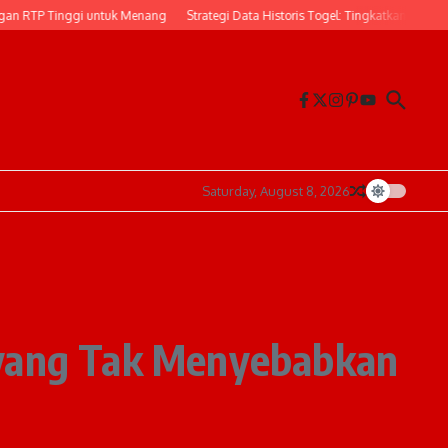
P Tinggi untuk Menang
Strategi Data Historis Togel: Tingkatkan Peluang Men
Saturday, August 8, 2026
 yang Tak Menyebabkan