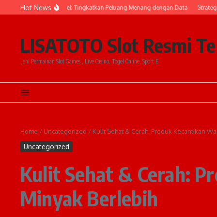
Skip to content
Hot News
tegi Bermain Togel: Tingkatkan Peluang Menang dengan Data
Strategi Pecah
LISATOTO Slot Resmi Te
Jeni Permainan Slot Games , Live Casino, Togel Online, Sport E
Home
/
Uncategorized
/
Kulit Sehat & Cerah: Produk Kecantikan W
Uncategorized
Kulit Sehat & Cerah: 
Minyak Berlebih