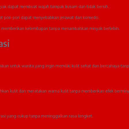
nyak dapat membuat wajah tampak kusam dan tidak bersih.
 pori-pori dapat menyebabkan jerawat dan komedo.
at memberikan kelembapan tanpa menambahkan minyak berlebih.
asi
ikan untuk wanita yang ingin memiliki kulit sehat dan bercahaya ta
n kulit dan meratakan warna kulit tanpa memberikan efek berminy
rasi yang cukup tanpa meninggalkan rasa lengket.