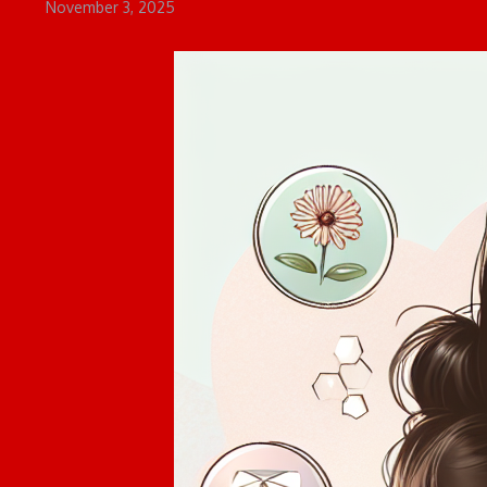
November 3, 2025