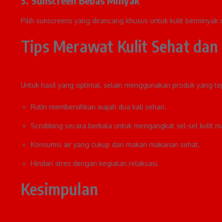
3. Sunscreen Bebas Minyak
Pilih sunscreens yang dirancang khusus untuk kulit berminya
Tips Merawat Kulit Sehat dan
Untuk hasil yang optimal, selain menggunakan produk yang tepa
Rutin membersihkan wajah dua kali sehari.
Scrubbing secara berkala untuk mengangkat sel-sel kulit ma
Konsumsi air yang cukup dan makan makanan sehat.
Hindari stres dengan kegiatan relaksasi.
Kesimpulan