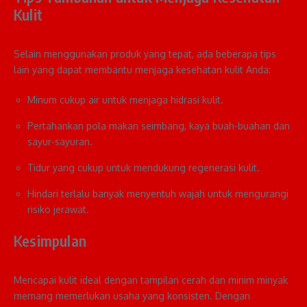
Kulit
Selain menggunakan produk yang tepat, ada beberapa tips
lain yang dapat membantu menjaga kesehatan kulit Anda:
Minum cukup air untuk menjaga hidrasi kulit.
Pertahankan pola makan seimbang, kaya buah-buahan dan
sayur-sayuran.
Tidur yang cukup untuk mendukung regenerasi kulit.
Hindari terlalu banyak menyentuh wajah untuk mengurangi
risiko jerawat.
Kesimpulan
Mencapai kulit ideal dengan tampilan cerah dan minim minyak
memang memerlukan usaha yang konsisten. Dengan