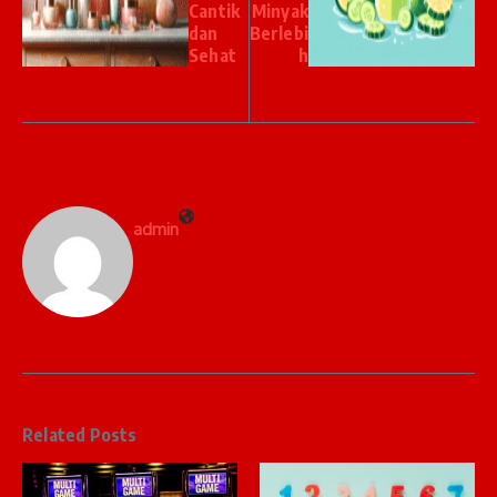
Cantik
Minyak
dan
Berlebi
Sehat
h
admin
Related Posts