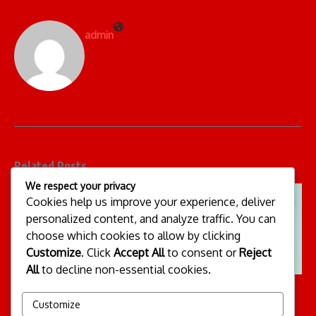
admin
Related Posts
We respect your privacy
Cookies help us improve your experience, deliver
personalized content, and analyze traffic. You can
choose which cookies to allow by clicking
Customize
. Click
Accept All
to consent or
Reject
All
to decline non-essential cookies.
Strategi Jitu Mengoptimalkan
Strategi Angka Kelahiran untuk
Bonus dalam Togel dan Slot
Menang Togel Anda
Customize
May 9, 2026
May 7, 2026