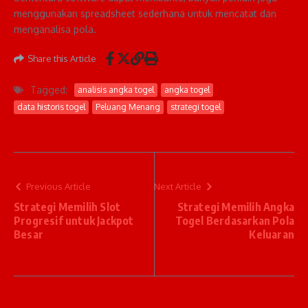
menggunakan spreadsheet sederhana untuk mencatat dan
menganalisa pola.
Share this Article
Tagged:
analisis angka togel
angka togel
data historis togel
Peluang Menang
strategi togel
Previous Article
Next Article
Strategi Memilih Slot
Strategi Memilih Angka
Progresif untuk Jackpot
Togel Berdasarkan Pola
Besar
Keluaran