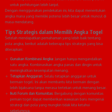
untuk perhitungan lebih lanjut.
Dengan menggunakan pendekatan ini, kita dapat menentukan
angka mana yang memiliki potensi lebih besar untuk muncul di
masa mendatang.
Tips Strategis dalam Memilih Angka Togel
Setelah mendapatkan pemahaman yang lebih baik tentang
pola angka, berikut adalah beberapa tips strategis yang bisa
diterapkan:
Gunakan Kombinasi Angka
: Jangan hanya mengandalkan
satu angka. Kombinasikan angka panas dan dingin untuk
meningkatkan kesempatan menang.
Tetapkan Anggaran
: Selalu tetapkan anggaran untuk
bermain togel. Ini akan membantu kita bermain dengan
lebih bijaksana tanpa merasa tertekan untuk menang besar.
Ikuti Forum dan Komunitas
: Bergabung dengan komunitas
pemain togel dapat memberikan wawasan baru mengenai
strategi dan pola yang mungkin tidak kita ketahui
sebelumnya.