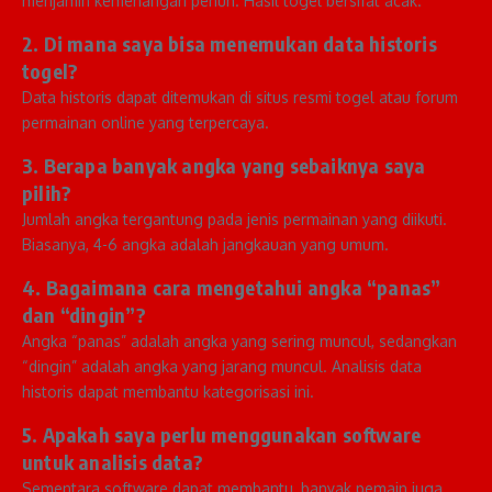
menjamin kemenangan penuh. Hasil togel bersifat acak.
2. Di mana saya bisa menemukan data historis
togel?
Data historis dapat ditemukan di situs resmi togel atau forum
permainan online yang terpercaya.
3. Berapa banyak angka yang sebaiknya saya
pilih?
Jumlah angka tergantung pada jenis permainan yang diikuti.
Biasanya, 4-6 angka adalah jangkauan yang umum.
4. Bagaimana cara mengetahui angka “panas”
dan “dingin”?
Angka “panas” adalah angka yang sering muncul, sedangkan
“dingin” adalah angka yang jarang muncul. Analisis data
historis dapat membantu kategorisasi ini.
5. Apakah saya perlu menggunakan software
untuk analisis data?
Sementara software dapat membantu, banyak pemain juga