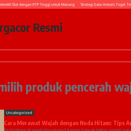
Memilih Slot dengan RTP Tinggi untuk Menang
Strategi Data Historis Togel: 
rgacor Resmi
milih produk pencerah wa
Uncategorized
Cara Merawat Wajah dengan Noda Hitam: Tips Am
Noda hitam di wajah bisa muncul karena banyak faktor seperti pap