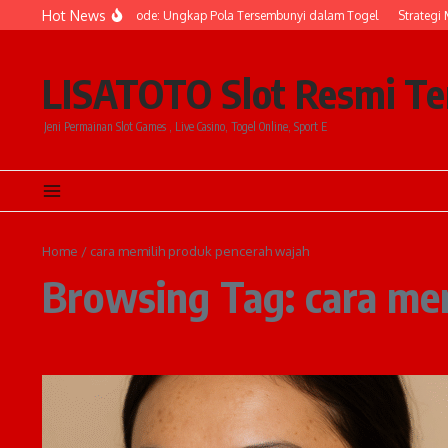
Skip to content
Hot News
Strategi Pecah Kode: Ungkap Pola Tersembunyi dalam Togel
Strategi 
LISATOTO Slot Resmi Te
Jeni Permainan Slot Games , Live Casino, Togel Online, Sport E
Home
/
cara memilih produk pencerah wajah
Browsing Tag: cara me