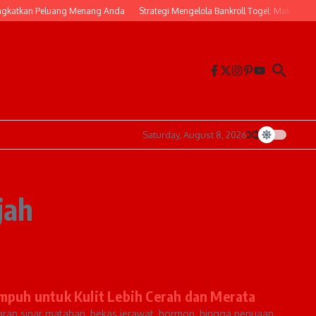
Tingkatkan Peluang Menang Anda
Strategi Mengelola Bankroll Togel: Maksimal
Saturday, August 8, 2026
jah
puh untuk Kulit Lebih Cerah dan Merata
aran sinar matahari, bekas jerawat, hormon, hingga penuaan