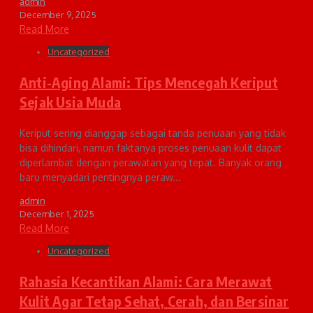
admin
December 9, 2025
Read More
Uncategorized
Anti-Aging Alami: Tips Mencegah Keriput
Sejak Usia Muda
Keriput sering dianggap sebagai tanda penuaan yang tidak
bisa dihindari, namun faktanya proses penuaan kulit dapat
diperlambat dengan perawatan yang tepat. Banyak orang
baru menyadari pentingnya peraw...
admin
December 1, 2025
Read More
Uncategorized
Rahasia Kecantikan Alami: Cara Merawat
Kulit Agar Tetap Sehat, Cerah, dan Bersinar