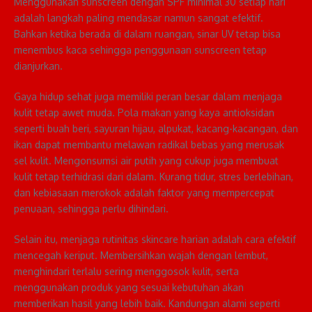
Menggunakan sunscreen dengan SPF minimal 30 setiap hari
adalah langkah paling mendasar namun sangat efektif.
Bahkan ketika berada di dalam ruangan, sinar UV tetap bisa
menembus kaca sehingga penggunaan sunscreen tetap
dianjurkan.
Gaya hidup sehat juga memiliki peran besar dalam menjaga
kulit tetap awet muda. Pola makan yang kaya antioksidan
seperti buah beri, sayuran hijau, alpukat, kacang-kacangan, dan
ikan dapat membantu melawan radikal bebas yang merusak
sel kulit. Mengonsumsi air putih yang cukup juga membuat
kulit tetap terhidrasi dari dalam. Kurang tidur, stres berlebihan,
dan kebiasaan merokok adalah faktor yang mempercepat
penuaan, sehingga perlu dihindari.
Selain itu, menjaga rutinitas skincare harian adalah cara efektif
mencegah keriput. Membersihkan wajah dengan lembut,
menghindari terlalu sering menggosok kulit, serta
menggunakan produk yang sesuai kebutuhan akan
memberikan hasil yang lebih baik. Kandungan alami seperti