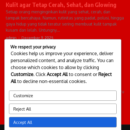
Kulit agar Tetap Cerah, Sehat, dan Glowing
Setiap orang menginginkan kulit yang sehat, cerah, dan
tampak bercahaya. Namun, rutinitas yang padat, polusi, hingga
gaya hidup yang tidak teratur sering membuat kulit tampak
kusam dan lelah. Untungny...
admin
December 9, 2025
Read More
We respect your privacy
Cookies help us improve your experience, deliver
Uncategorized
personalized content, and analyze traffic. You can
Anti-Aging Alami: Tips Mencegah Keriput
choose which cookies to allow by clicking
Sejak Usia Muda
Customize
. Click
Accept All
to consent or
Reject
Keriput sering dianggap sebagai tanda penuaan yang tidak
All
to decline non-essential cookies.
bisa dihindari, namun faktanya proses penuaan kulit dapat
diperlambat dengan perawatan yang tepat. Banyak orang baru
Customize
menyadari pentingnya peraw...
admin
December 1, 2025
Reject All
Read More
Accept All