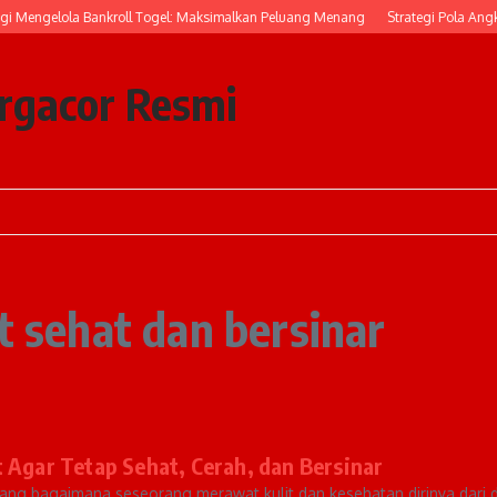
gi Mengelola Bankroll Togel: Maksimalkan Peluang Menang
Strategi Pola Ang
rgacor Resmi
t sehat dan bersinar
 Agar Tetap Sehat, Cerah, dan Bersinar
ntang bagaimana seseorang merawat kulit dan kesehatan dirinya dari d