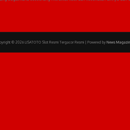
pyright © 2026 LISATOTO Slot Resmi Tergacor Resmi | Powered by
News Magazin