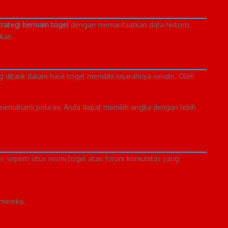
trategi bermain togel
dengan memanfaatkan data historis.
kan.
itarik dalam hasil togel memiliki sejarahnya sendiri. Oleh
emahami pola ini, Anda dapat memilih angka dengan lebih
r, seperti situs resmi togel atau forum komunitas yang
 mereka.