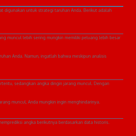
 digunakan untuk strategi taruhan Anda. Berikut adalah
ng muncul lebih sering mungkin memiliki peluang lebih besar
ruhan Anda. Namun, ingatlah bahwa meskipun analisis
ertentu, sedangkan angka dingin jarang muncul. Dengan
 jarang muncul, Anda mungkin ingin menghindarinya.
emprediksi angka berikutnya berdasarkan data historis.