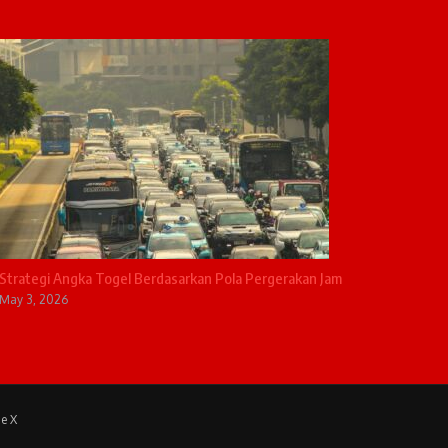
Strategi Angka Togel Berdasarkan Pola Pergerakan Jam
May 3, 2026
e X