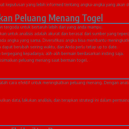
 keputusan yang lebih informed tentang angka-angka yang akan dipil
tkan Peluang Menang Togel
an tergoda untuk bertaruh lebih dari yang anda mampu.
kan untuk analisis adalah akurat dan berasal dari sumber yang teper
 pada angka yang sama. Diversifikasi angka bisa membantu meningkat
la dapat berubah seiring waktu, dan Anda perlu tetap up to date.
p berpegang kepadanya, alih-alih bermain berdasarkan insting saja.
ksimalkan peluang menang saat bermain togel.
dalah cara efektif untuk meningkatkan peluang menang. Dengan anal
an data, lakukan analisis, dan terapkan strategi ini dalam permaina