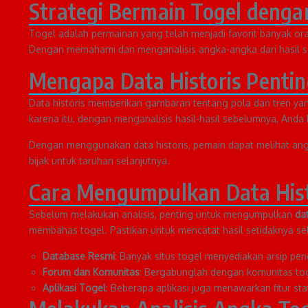
Strategi Bermain Togel deng
Togel adalah permainan yang telah menjadi favorit banyak or
Dengan memahami dan menganalisis angka-angka dari hasil s
Mengapa Data Historis Penti
Data historis memberikan gambaran tentang pola dan tren yang
karena itu, dengan menganalisis hasil-hasil sebelumnya, Anda
Dengan menggunakan data historis, pemain dapat melihat an
bijak untuk taruhan selanjutnya.
Cara Mengumpulkan Data Hist
Sebelum melakukan analisis, penting untuk mengumpulkan
dat
membahas togel. Pastikan untuk mencatat hasil setidaknya se
Database Resmi
: Banyak situs togel menyediakan arsip pen
Forum dan Komunitas
: Bergabunglah dengan komunitas tog
Aplikasi Togel
: Beberapa aplikasi juga menawarkan fitur st