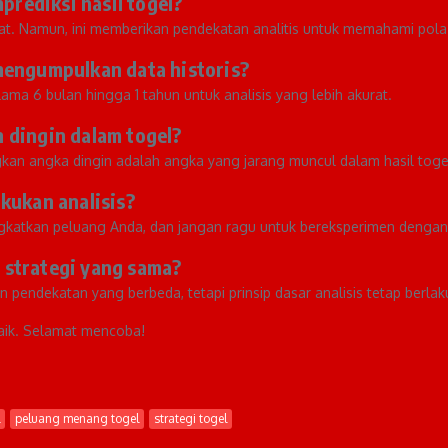
prediksi hasil togel?
rat. Namun, ini memberikan pendekatan analitis untuk memahami pola
mengumpulkan data historis?
a 6 bulan hingga 1 tahun untuk analisis yang lebih akurat.
 dingin dalam togel?
kan angka dingin adalah angka yang jarang muncul dalam hasil toge
kukan analisis?
ingkatkan peluang Anda, dan jangan ragu untuk bereksperimen denga
 strategi yang sama?
 pendekatan yang berbeda, tetapi prinsip dasar analisis tetap berlak
baik. Selamat mencoba!
peluang menang togel
strategi togel