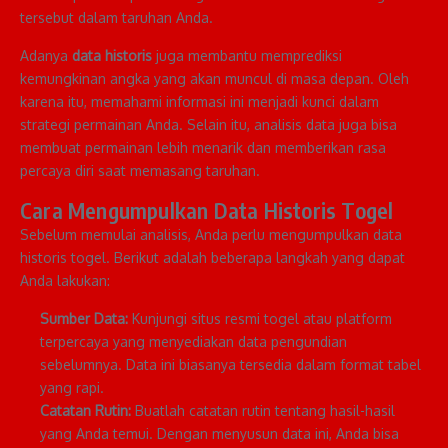
tersebut dalam taruhan Anda.
Adanya
data historis
juga membantu memprediksi
kemungkinan angka yang akan muncul di masa depan. Oleh
karena itu, memahami informasi ini menjadi kunci dalam
strategi permainan Anda. Selain itu, analisis data juga bisa
membuat permainan lebih menarik dan memberikan rasa
percaya diri saat memasang taruhan.
Cara Mengumpulkan Data Historis Togel
Sebelum memulai analisis, Anda perlu mengumpulkan data
historis togel. Berikut adalah beberapa langkah yang dapat
Anda lakukan:
Sumber Data:
Kunjungi situs resmi togel atau platform
terpercaya yang menyediakan data pengundian
sebelumnya. Data ini biasanya tersedia dalam format tabel
yang rapi.
Catatan Rutin:
Buatlah catatan rutin tentang hasil-hasil
yang Anda temui. Dengan menyusun data ini, Anda bisa