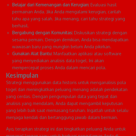
Belajar dari Kemenangan dan Kerugian:
Evaluasi hasil
permainan Anda. Jika Anda mengalami kerugian, carilah
tahu apa yang salah. Jika menang, cari tahu strategi yang
berhasil.
Bergabung dengan Komunitas:
Diskusikan strategi dengan
sesama pemain. Dengan demikian, Anda bisa mendapatkan
wawasan baru yang mungkin belum Anda pikirkan.
Gunakan Alat Bantu:
Manfaatkan aplikasi atau software
yang menyediakan analisis data togel. Ini akan
mempercepat proses Anda dalam mencari pola.
Kesimpulan
Strategi menggunakan data historis untuk menganalisis pola
togel dan meningkatkan peluang menang adalah pendekatan
yang cerdas. Dengan pengumpulan data yang tepat dan
analisis yang mendalam, Anda dapat mengambil keputusan
yang lebih baik saat memasang taruhan. Ingatlah untuk selalu
menjaga kendali dan bertanggung jawab dalam bermain.
Ayo, terapkan strategi ini dan tingkatkan peluang Anda untuk
menang! Jangan ragu untuk berbagi pengalaman Anda di