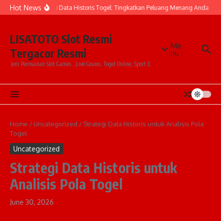
Skip to content
Hot News
Strategi Data Historis Togel: Tingkatkan Peluang Menang Anda
S
LISATOTO Slot Resmi
Me
Tergacor Resmi
nu
Jeni Permainan Slot Games , Live Casino, Togel Online, Sport E
Home
/
Uncategorized
/
Strategi Data Historis untuk Analisis Pola
Togel
Uncategorized
Strategi Data Historis untuk
Analisis Pola Togel
June 30, 2026