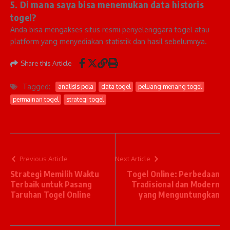
5. Di mana saya bisa menemukan data historis
togel?
Anda bisa mengakses situs resmi penyelenggara togel atau
platform yang menyediakan statistik dan hasil sebelumnya.
Share this Article
Tagged:
analisis pola
data togel
peluang menang togel
permainan togel
strategi togel
Previous Article
Next Article
Strategi Memilih Waktu
Togel Online: Perbedaan
Terbaik untuk Pasang
Tradisional dan Modern
Taruhan Togel Online
yang Menguntungkan