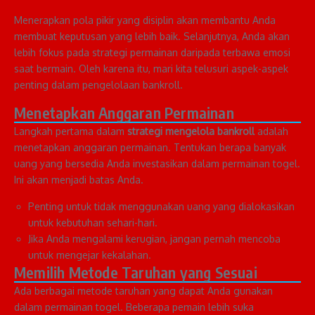
Menerapkan pola pikir yang disiplin akan membantu Anda
membuat keputusan yang lebih baik. Selanjutnya, Anda akan
lebih fokus pada strategi permainan daripada terbawa emosi
saat bermain. Oleh karena itu, mari kita telusuri aspek-aspek
penting dalam pengelolaan bankroll.
Menetapkan Anggaran Permainan
Langkah pertama dalam
strategi mengelola bankroll
adalah
menetapkan anggaran permainan. Tentukan berapa banyak
uang yang bersedia Anda investasikan dalam permainan togel.
Ini akan menjadi batas Anda.
Penting untuk tidak menggunakan uang yang dialokasikan
untuk kebutuhan sehari-hari.
Jika Anda mengalami kerugian, jangan pernah mencoba
untuk mengejar kekalahan.
Memilih Metode Taruhan yang Sesuai
Ada berbagai metode taruhan yang dapat Anda gunakan
dalam permainan togel. Beberapa pemain lebih suka