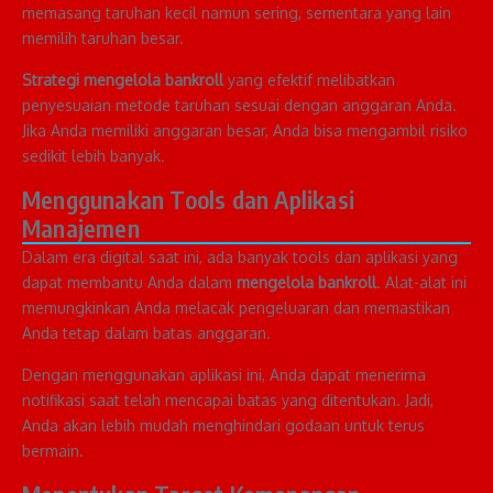
memasang taruhan kecil namun sering, sementara yang lain
memilih taruhan besar.
Strategi mengelola bankroll
yang efektif melibatkan
penyesuaian metode taruhan sesuai dengan anggaran Anda.
Jika Anda memiliki anggaran besar, Anda bisa mengambil risiko
sedikit lebih banyak.
Menggunakan Tools dan Aplikasi
Manajemen
Dalam era digital saat ini, ada banyak tools dan aplikasi yang
dapat membantu Anda dalam
mengelola bankroll
. Alat-alat ini
memungkinkan Anda melacak pengeluaran dan memastikan
Anda tetap dalam batas anggaran.
Dengan menggunakan aplikasi ini, Anda dapat menerima
notifikasi saat telah mencapai batas yang ditentukan. Jadi,
Anda akan lebih mudah menghindari godaan untuk terus
bermain.