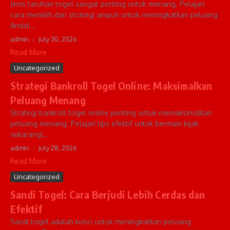
Jenis taruhan togel sangat penting untuk menang. Pelajari
cara memilih dan strategi ampuh untuk meningkatkan peluang
Anda!...
admin
July 30, 2026
Read More
Uncategorized
Strategi Bankroll Togel Online: Maksimalkan
Peluang Menang
Strategi bankroll togel online penting untuk memaksimalkan
peluang menang. Pelajari tips efektif untuk bermain bijak
sekarang!...
admin
July 28, 2026
Read More
Uncategorized
Sandi Togel: Cara Berjudi Lebih Cerdas dan
Efektif
Sandi togel adalah kunci untuk meningkatkan peluang