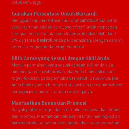
untuk seminggu.
Gunakan Persentase Untuk Bertaruh
Menggunakan persentase dari total
bankroll
Anda untuk
setiap taruhan adalah cara yang efektif untuk mencegah
kerugian besar. Cobalah untuk bertaruh tidak lebih dari 1-
5% dari total
bankroll
Anda per permainan. Dengan cara ini,
potensi kerugian Anda tetap terkontrol.
Pilih Game yang Sesuai dengan Skill Anda
Memilih permainan yang sesuai dengan skill Anda bisa
mempengaruhi hasil taruhan. Jika Anda lebih ahli dalam
togel, fokuslah pada permainan tersebut. Sebaliknya, jika
Anda lebih nyaman bermain slot, pastikan untuk memahami
berbagai jenis mesin slot dan cara kerjanya.
Manfaatkan Bonus dan Promosi
Banyak platform togel dan slot online menawarkan bonus
dan promosi. Manfaatkan peluang ini untuk meningkatkan
bankroll
Anda tanpa harus mengeluarkan uang tambahan.