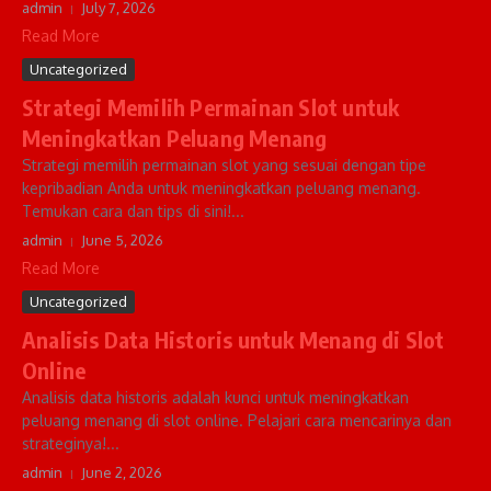
admin
July 7, 2026
Read More
Uncategorized
Strategi Memilih Permainan Slot untuk
Meningkatkan Peluang Menang
Strategi memilih permainan slot yang sesuai dengan tipe
kepribadian Anda untuk meningkatkan peluang menang.
Temukan cara dan tips di sini!...
admin
June 5, 2026
Read More
Uncategorized
Analisis Data Historis untuk Menang di Slot
Online
Analisis data historis adalah kunci untuk meningkatkan
peluang menang di slot online. Pelajari cara mencarinya dan
strateginya!...
admin
June 2, 2026