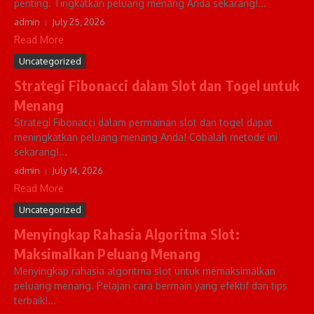
penting. Tingkatkan peluang menang Anda sekarang!...
admin
July 25, 2026
Read More
Uncategorized
Strategi Fibonacci dalam Slot dan Togel untuk
Menang
Strategi Fibonacci dalam permainan slot dan togel dapat
meningkatkan peluang menang Anda! Cobalah metode ini
sekarang!...
admin
July 14, 2026
Read More
Uncategorized
Menyingkap Rahasia Algoritma Slot:
Maksimalkan Peluang Menang
Menyingkap rahasia algoritma slot untuk memaksimalkan
peluang menang. Pelajari cara bermain yang efektif dan tips
terbaik!...