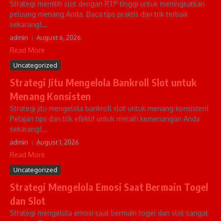
Strategi memilih slot dengan RTP tinggi untuk meningkatkan
peluang menang Anda. Baca tips praktis dan trik terbaik
sekarang!...
admin
August 6, 2026
Read More
Uncategorized
Strategi Jitu Mengelola Bankroll Slot untuk
Menang Konsisten
Strategi jitu mengelola bankroll slot untuk menang konsisten!
Pelajari tips dan trik efektif untuk meraih kemenangan Anda
sekarang!...
admin
August 1, 2026
Read More
Uncategorized
Strategi Mengelola Emosi Saat Bermain Togel
dan Slot
Strategi mengelola emosi saat bermain togel dan slot sangat